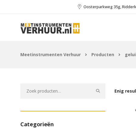
Oosterparkweg 35g, Ridder
Meetinstrumenten Verhuur
Producten
gelu
Zoeken
Enig resu
naar:
Categorieën