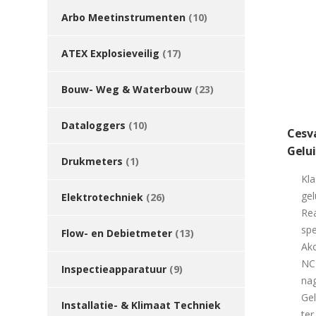
Arbo Meetinstrumenten
(10)
ATEX Explosieveilig
(17)
Bouw- Weg & Waterbouw
(23)
Dataloggers
(10)
Cesv
Gelu
Drukmeters
(1)
Kla
gel
Elektrotechniek
(26)
Rea
spe
Flow- en Debietmeter
(13)
Ak
NC 
Inspectieapparatuur
(9)
nag
Gel
Installatie- & Klimaat Techniek
ter