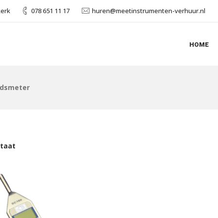
kerk
078 651 11 17
huren@meetinstrumenten-verhuur.nl
HOME
idsmeter
ltaat