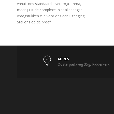
vanuit ons standaard leverprogramma,
maar juist de complexe, niet alledaagse
vraagstukken zijn voor ons een uitdaging.
Stel ons op de proef!
ADRES
Oosterparkweg 35g, Ridderkerk