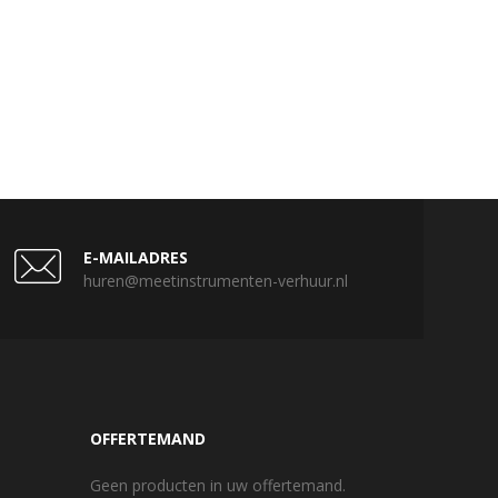
E-MAILADRES
huren@meetinstrumenten-verhuur.nl
OFFERTEMAND
Geen producten in uw offertemand.