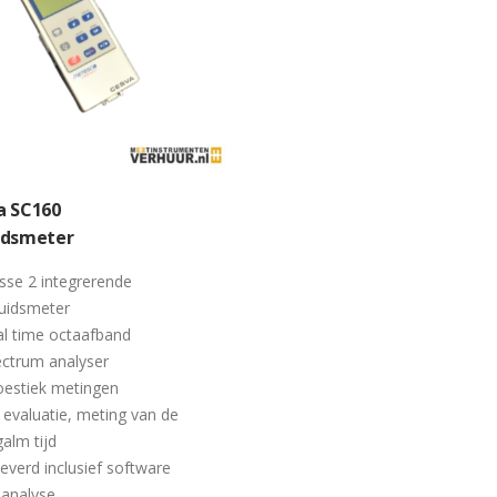
a SC160
idsmeter
sse 2 integrerende
uidsmeter
l time octaafband
ctrum analyser
oestiek metingen
evaluatie, meting van de
alm tijd
everd inclusief software
 analyse