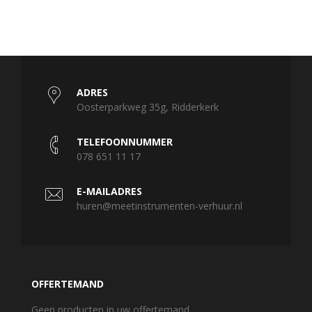
ADRES
Oosterparkweg 35g, Ridderkerk
TELEFOONNUMMER
078 651 11 17
E-MAILADRES
huren@meetinstrumenten-verhuur.nl
OFFERTEMAND
Geen producten in uw offertemand.