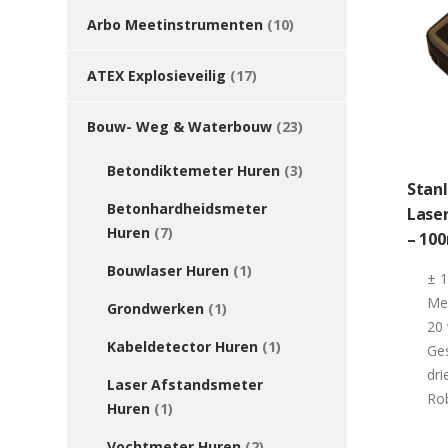
Arbo Meetinstrumenten
(10)
ATEX Explosieveilig
(17)
Bouw- Weg & Waterbouw
(23)
Betondiktemeter Huren
(3)
Stan
Betonhardheidsmeter
Lase
Huren
(7)
– 10
Bouwlaser Huren
(1)
± 
Me
Grondwerken
(1)
20
Kabeldetector Huren
(1)
Ges
dri
Laser Afstandsmeter
Ro
Huren
(1)
Vochtmeter Huren
(2)