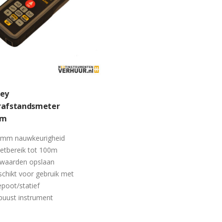
ley
rafstandsmeter
0m
1mm nauwkeurigheid
etbereik tot 100m
 waarden opslaan
chikt voor gebruik met
epoot/statief
buust instrument