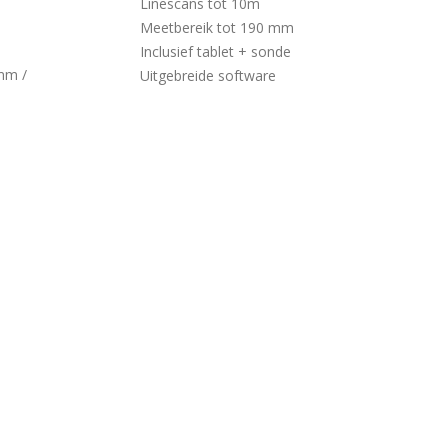
Linescans tot 10m
Meetbereik tot 190 mm
Inclusief tablet + sonde
mm /
Uitgebreide software