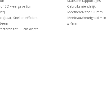
ton
Statische rapportages
 of 3D weergave (icm
Gebruiksvriendelijk
let)
Meetbereik tot 180mm
agbaar, Snel en efficiënt
Meetnauwkeurigheid ±1
steem
± 4mm
ecteren tot 30 cm diepte