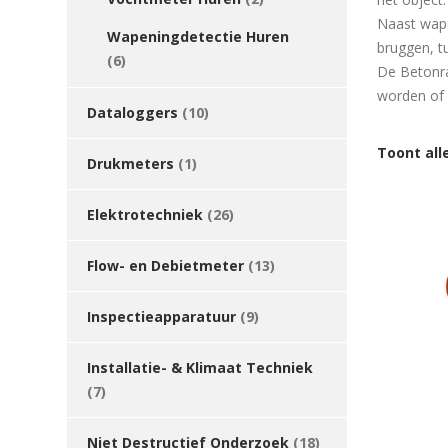
Naast wape
Wapeningdetectie Huren
bruggen, t
(6)
De Betonra
worden of 
Dataloggers
(10)
Toont all
Drukmeters
(1)
Elektrotechniek
(26)
Flow- en Debietmeter
(13)
Inspectieapparatuur
(9)
Installatie- & Klimaat Techniek
(7)
Niet Destructief Onderzoek
(18)