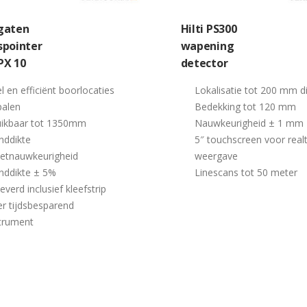
gaten
Hilti PS300
spointer
wapening
 PX 10
detector
l en efficiënt boorlocaties
Lokalisatie tot 200 mm d
palen
Bedekking tot 120 mm
uikbaar tot 1350mm
Nauwkeurigheid ± 1 mm
nddikte
5″ touchscreen voor real
etnauwkeurigheid
weergave
nddikte ± 5%
Linescans tot 50 meter
everd inclusief kleefstrip
r tijdsbesparend
trument