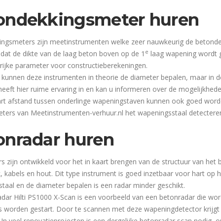
ondekkingsmeter huren
ngsmeters zijn meetinstrumenten welke zeer nauwkeurig de betondek
e
 dat de dikte van de laag beton boven op de 1
laag wapening wordt g
rijke parameter voor constructieberekeningen.
 kunnen deze instrumenten in theorie de diameter bepalen, maar in de 
 heeft hier ruime ervaring in en kan u informeren over de mogelijkhede
rt afstand tussen onderlinge wapeningstaven kunnen ook goed word
ters van Meetinstrumenten-verhuur.nl het wapeningsstaal detecteren
onradar huren
s zijn ontwikkeld voor het in kaart brengen van de structuur van het 
k, kabels en hout. Dit type instrument is goed inzetbaar voor hart op
taal en de diameter bepalen is een radar minder geschikt.
dar Hilti PS1000 X-Scan is een voorbeeld van een betonradar die w
 worden gestart. Door te scannen met deze wapeningdetector krijgt 
. In veel renovatieprojecten is een dergelijke betonradar scan nodig,