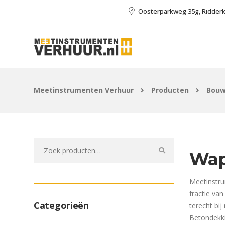
Oosterparkweg 35g, Ridder
Meetinstrumenten Verhuur
Producten
Bouw
Zoeken
Wap
naar:
Meetinstru
fractie va
Categorieën
terecht bi
Betondekk