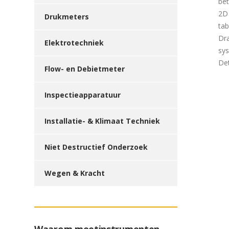
be
2D
Drukmeters
tab
Dra
Elektrotechniek
sy
Det
Flow- en Debietmeter
Inspectieapparatuur
Installatie- & Klimaat Techniek
Niet Destructief Onderzoek
Wegen & Kracht