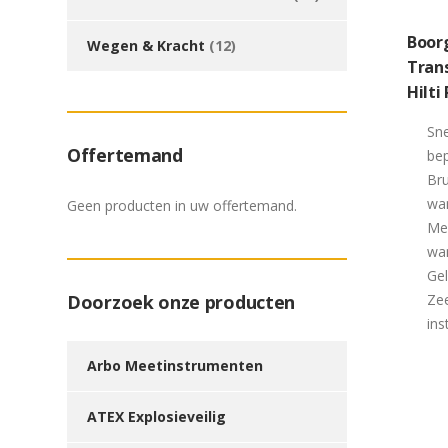
Boor
Wegen & Kracht
(12)
Tran
Hilti
Sne
Offertemand
be
Br
wa
Geen producten in uw offertemand.
Me
wa
Gel
Zee
Doorzoek onze producten
ins
Arbo Meetinstrumenten
ATEX Explosieveilig