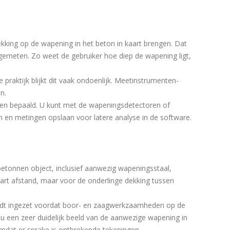
king op de wapening in het beton in kaart brengen. Dat
emeten. Zo weet de gebruiker hoe diep de wapening ligt,
praktijk blijkt dit vaak ondoenlijk. Meetinstrumenten-
n.
en bepaald. U kunt met de wapeningsdetectoren of
 en metingen opslaan voor latere analyse in de software.
betonnen object, inclusief aanwezig wapeningsstaal,
 hart afstand, maar voor de onderlinge dekking tussen
ordt ingezet voordat boor- en zaagwerkzaamheden op de
u een zeer duidelijk beeld van de aanwezige wapening in
 omdat er sprake is ontbrekende tekeningen.