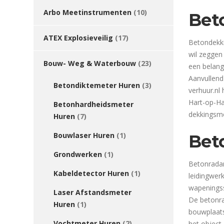
Arbo Meetinstrumenten
(10)
Bet
ATEX Explosieveilig
(17)
Betondekki
wil zeggen
Bouw- Weg & Waterbouw
(23)
een belang
Aanvullend
Betondiktemeter Huren
(3)
verhuur.nl
Hart-op-Ha
Betonhardheidsmeter
dekkingsme
Huren
(7)
Bouwlaser Huren
(1)
Bet
Grondwerken
(1)
Betonradar
Kabeldetector Huren
(1)
leidingwer
wapeningss
Laser Afstandsmeter
De betonra
Huren
(1)
bouwplaats
Vochtmeter Huren
(2)
het object