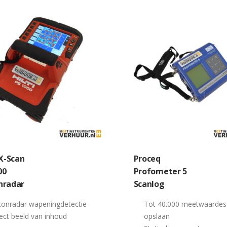
 X-Scan
Proceq
00
Profometer 5
nradar
Scanlog
tonradar wapeningdetectie
Tot 40.000 meetwaardes
ect beeld van inhoud
opslaan