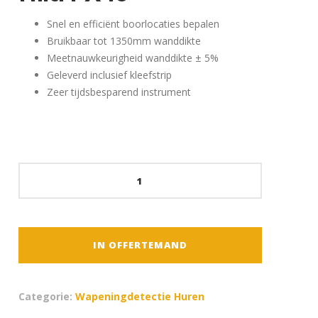
Snel en efficiënt boorlocaties bepalen
Bruikbaar tot 1350mm wanddikte
Meetnauwkeurigheid wanddikte ± 5%
Geleverd inclusief kleefstrip
Zeer tijdsbesparend instrument
Boorgaten
Transpointer
Hilti
PX
10
IN OFFERTEMAND
aantal
Categorie:
Wapeningdetectie Huren