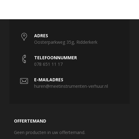
ADRES
Oosterparkweg 35g, Ridderkerk
TELEFOONNUMMER
078 651 11 17
E-MAILADRES
huren@meetinstrumenten-verhuur.nl
OFFERTEMAND
Geen producten in uw offertemand.