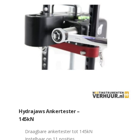
Hydrajaws Ankertester –
145kN
Draagbare ankertester tot 145kN
Instelbaar op 11 posities