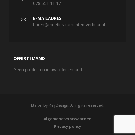
078 651 11 17
E-MAILADRES
huren@meetinstrumenten-verhuur.nl
OFFERTEMAND
Geen producten in uw offertemand.
Etalon by KeyDesign. All rights reserved.
Algemene voorwaarden
Privacy policy