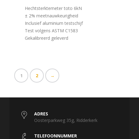
Hechtsterktemeter toto 6kN
± 2% meetnauwkeurigheid
Inclusief aluminium testschijf
Test volgens ASTM C1583
Gekalibreerd geleverd
1
2
→
ADRES
Oosterparkweg 35g, Ridderkerk
TELEFOONNUMMER