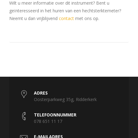
Wilt u meer informatie over dit instrument? Bent u
geïnteresseerd in het huren van een hechtsterktemeter?
Neemt u dan vrijblijvend
contact
met ons op.
ADRES
Oosterparkweg 35g, Ridderkerk
TELEFOONNUMMER
078 651 11 17
E-MAILADRES