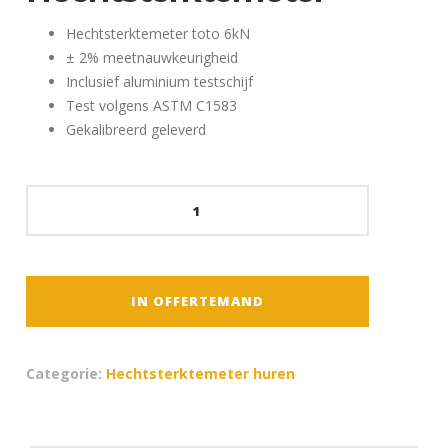
Hechtsterktemeter toto 6kN
± 2% meetnauwkeurigheid
Inclusief aluminium testschijf
Test volgens ASTM C1583
Gekalibreerd geleverd
Proceq
Dyna
Z6
-
Hechtsterktemeter
IN OFFERTEMAND
aantal
Categorie:
Hechtsterktemeter huren