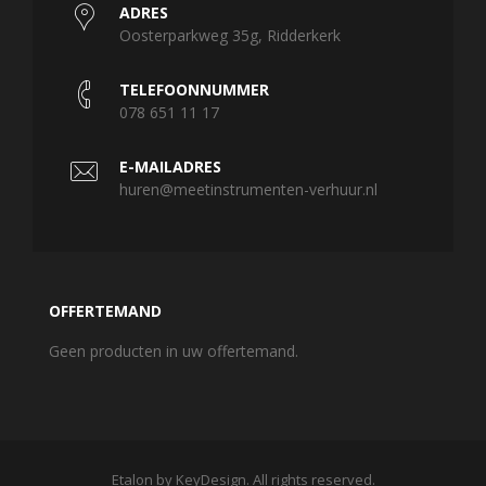
ADRES
Oosterparkweg 35g, Ridderkerk
TELEFOONNUMMER
078 651 11 17
E-MAILADRES
huren@meetinstrumenten-verhuur.nl
OFFERTEMAND
Geen producten in uw offertemand.
Etalon by KeyDesign. All rights reserved.