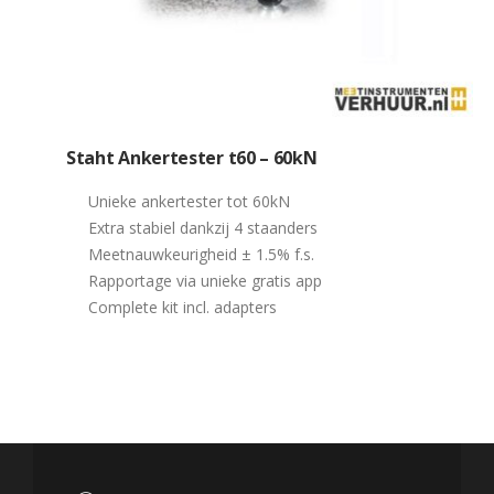
Staht Ankertester t60 – 60kN
Unieke ankertester tot 60kN
Extra stabiel dankzij 4 staanders
Meetnauwkeurigheid ± 1.5% f.s.
Rapportage via unieke gratis app
Complete kit incl. adapters