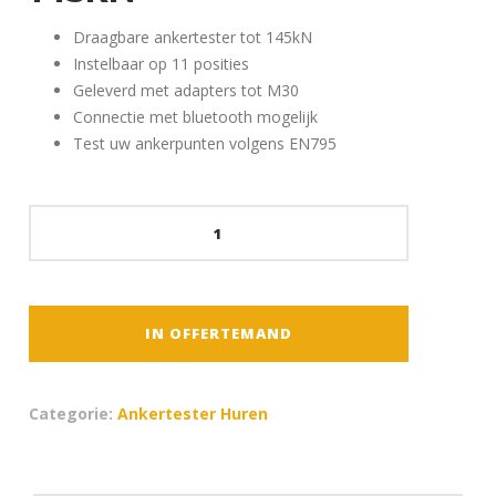
Draagbare ankertester tot 145kN
Instelbaar op 11 posities
Geleverd met adapters tot M30
Connectie met bluetooth mogelijk
Test uw ankerpunten volgens EN795
Hydrajaws
Ankertester
-
145kN
aantal
IN OFFERTEMAND
Categorie:
Ankertester Huren