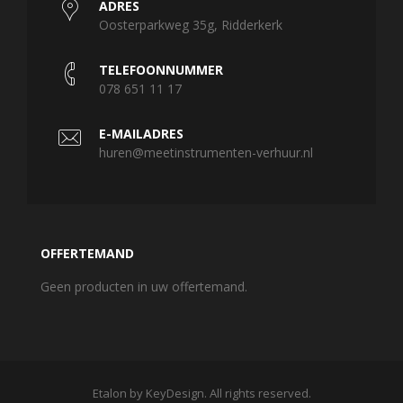
ADRES
Oosterparkweg 35g, Ridderkerk
TELEFOONNUMMER
078 651 11 17
E-MAILADRES
huren@meetinstrumenten-verhuur.nl
OFFERTEMAND
Geen producten in uw offertemand.
Etalon by KeyDesign. All rights reserved.