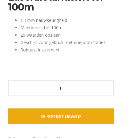
100m
± 1mm nauwkeurigheid
Meetbereik tot 100m
20 waarden opslaan
Geschikt voor gebruik met driepoot/statief
Robuust instrument
Stanley
Laserafstandsmeter
-
100m
aantal
IN OFFERTEMAND