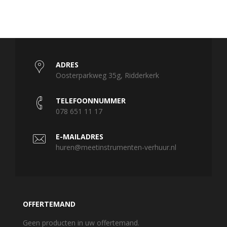
ADRES
Oosterparkweg 35g, Ridderkerk
TELEFOONNUMMER
078 651 11 17
E-MAILADRES
huren@meetinstrumenten-verhuur.nl
OFFERTEMAND
Geen producten in uw offertemand.