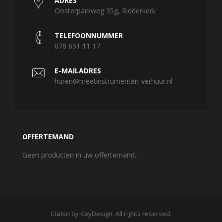
ADRES
Oosterparkweg 35g, Ridderkerk
TELEFOONNUMMER
078 651 11 17
E-MAILADRES
huren@meetinstrumenten-verhuur.nl
OFFERTEMAND
Geen producten in uw offertemand.
Etalon by KeyDesign. All rights reserved.