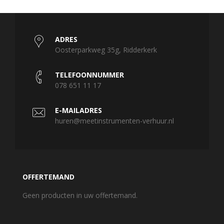
ADRES
Oosterparkweg 35g, Ridderkerk
TELEFOONNUMMER
078 651 11 17
E-MAILADRES
huren@meetinstrumenten-verhuur.nl
OFFERTEMAND
Geen producten in uw offertemand.