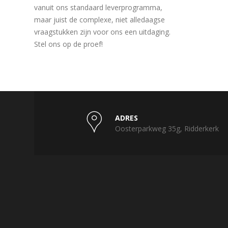
vanuit ons standaard leverprogramma,
maar juist de complexe, niet alledaagse
vraagstukken zijn voor ons een uitdaging.
Stel ons op de proef!
ADRES
Oosterparkweg 35g, Ridderkerk