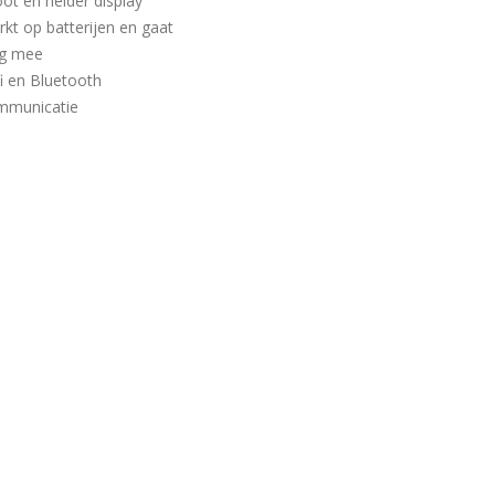
ot en helder display
kt op batterijen en gaat
ng mee
i en Bluetooth
mmunicatie