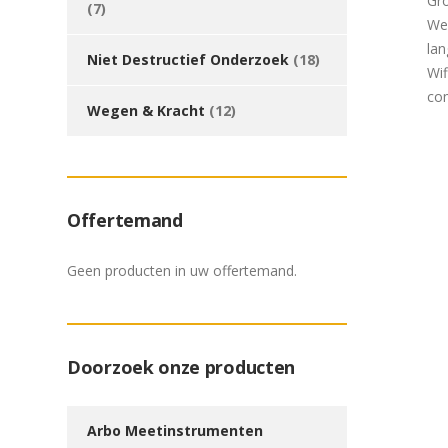
Gro
(7)
Wer
la
Niet Destructief Onderzoek
(18)
Wif
co
Wegen & Kracht
(12)
Offertemand
Geen producten in uw offertemand.
Doorzoek onze producten
Arbo Meetinstrumenten