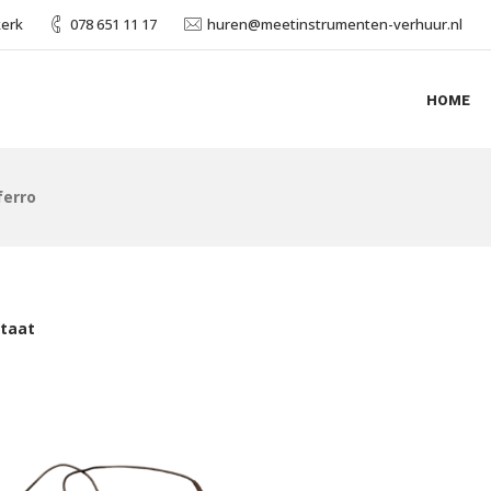
kerk
078 651 11 17
huren@meetinstrumenten-verhuur.nl
HOME
ferro
ltaat