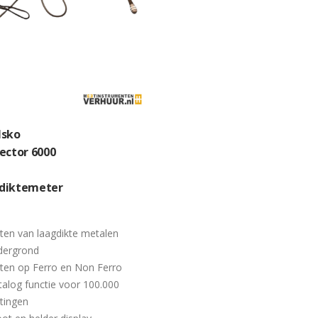
lsko
ector 6000
diktemeter
en van laagdikte metalen
dergrond
ten op Ferro en Non Ferro
alog functie voor 100.000
tingen