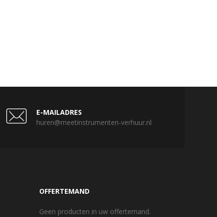
E-MAILADRES
huren@meetinstrumenten-verhuur.nl
OFFERTEMAND
Geen producten in uw offertemand.