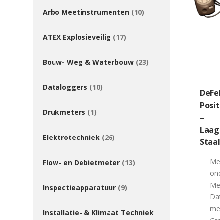
Arbo Meetinstrumenten
(10)
ATEX Explosieveilig
(17)
Bouw- Weg & Waterbouw
(23)
Dataloggers
(10)
DeFe
Posit
Drukmeters
(1)
–
Laag
Elektrotechniek
(26)
Staal
Met
Flow- en Debietmeter
(13)
on
Me
Inspectieapparatuur
(9)
Dat
me
Installatie- & Klimaat Techniek