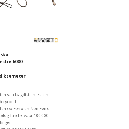
lsko
ector 6000
diktemeter
en van laagdikte metalen
dergrond
ten op Ferro en Non Ferro
alog functie voor 100.000
tingen