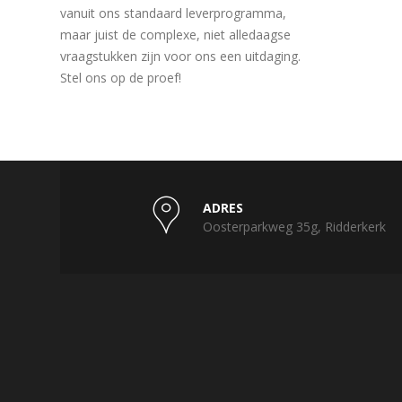
vanuit ons standaard leverprogramma,
maar juist de complexe, niet alledaagse
vraagstukken zijn voor ons een uitdaging.
Stel ons op de proef!
ADRES
Oosterparkweg 35g, Ridderkerk