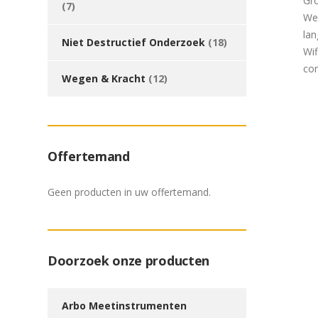
Gro
(7)
Wer
la
Niet Destructief Onderzoek
(18)
Wif
co
Wegen & Kracht
(12)
Offertemand
Geen producten in uw offertemand.
Doorzoek onze producten
Arbo Meetinstrumenten