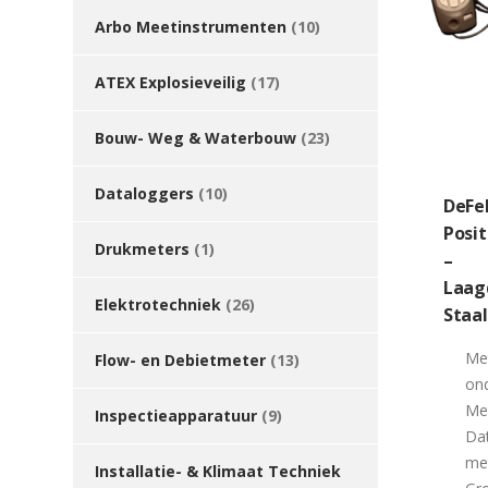
Arbo Meetinstrumenten
(10)
ATEX Explosieveilig
(17)
Bouw- Weg & Waterbouw
(23)
Dataloggers
(10)
DeFe
Posit
Drukmeters
(1)
–
Laag
Elektrotechniek
(26)
Staal
Met
Flow- en Debietmeter
(13)
on
Me
Inspectieapparatuur
(9)
Dat
me
Installatie- & Klimaat Techniek