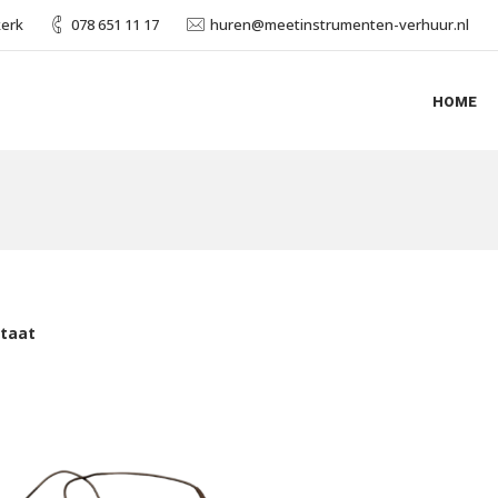
kerk
078 651 11 17
huren@meetinstrumenten-verhuur.nl
HOME
ltaat