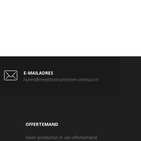
E-MAILADRES
huren@meetinstrumenten-verhuur.nl
OFFERTEMAND
Geen producten in uw offertemand.