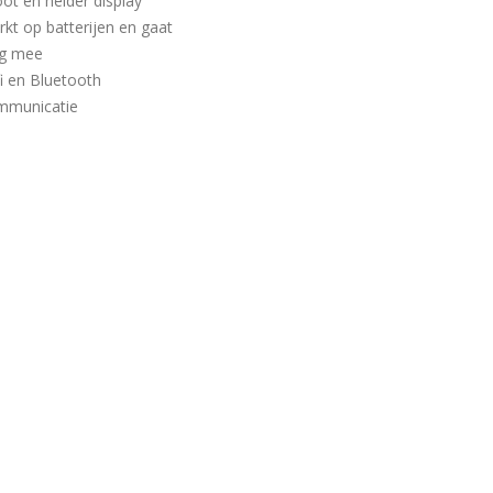
ot en helder display
kt op batterijen en gaat
ng mee
i en Bluetooth
mmunicatie