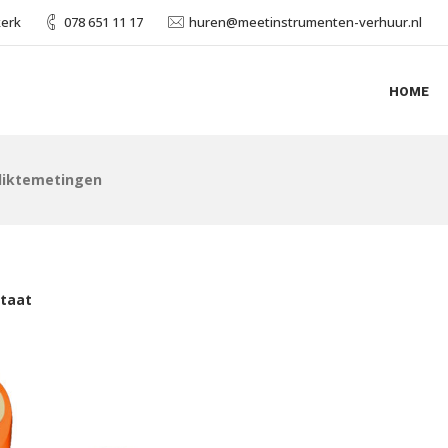
kerk
078 651 11 17
huren@meetinstrumenten-verhuur.nl
HOME
diktemetingen
ltaat