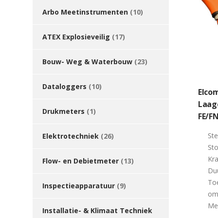
Arbo Meetinstrumenten
(10)
ATEX Explosieveilig
(17)
Bouw- Weg & Waterbouw
(23)
Dataloggers
(10)
Elcom
Laag
Drukmeters
(1)
FE/F
Ste
Elektrotechniek
(26)
Sto
Kra
Flow- en Debietmeter
(13)
Du
Toe
Inspectieapparatuur
(9)
om
Mee
Installatie- & Klimaat Techniek