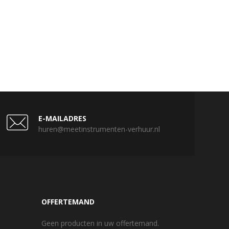
E-MAILADRES
huren@meetinstrumenten-verhuur.nl
OFFERTEMAND
Geen producten in uw offertemand.