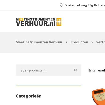
Oosterparkweg 35g, Ridder
Meetinstrumenten Verhuur
Producten
verf
Zoeken
Enig resu
naar:
Categorieën