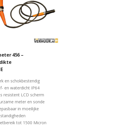
eter 456 –
dikte
NE
rk en schokbestendig
f- en waterdicht IP64
s resistent LCD scherm
urzame meter en sonde
pasbaar in moeilijke
standigheden
tbereik tot 1500 Micron