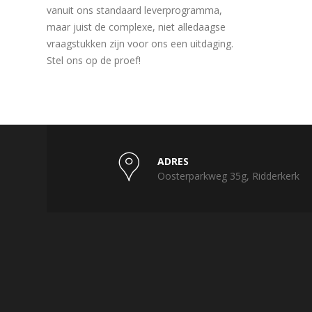
vanuit ons standaard leverprogramma,
maar juist de complexe, niet alledaagse
vraagstukken zijn voor ons een uitdaging.
Stel ons op de proef!
ADRES
Oosterparkweg 35g, Ridderkerk