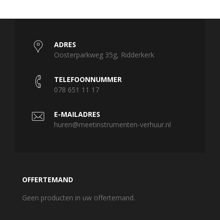
ADRES
Oosterparkweg 35g, Ridderkerk
TELEFOONNUMMER
078 651 11 17
E-MAILADRES
huren@meetinstrumenten-verhuur.nl
OFFERTEMAND
Geen producten in uw offertemand.