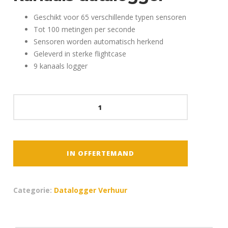
Geschikt voor 65 verschillende typen sensoren
Tot 100 metingen per seconde
Sensoren worden automatisch herkend
Geleverd in sterke flightcase
9 kanaals logger
Almemo
2890
-
9-
kanaals
IN OFFERTEMAND
datalogger
aantal
Categorie:
Datalogger Verhuur