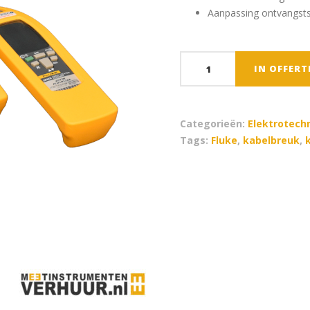
Aanpassing ontvangsts
Fluke
IN OFFER
2042
-
kabel
Categorieën:
Elektrotech
(breuk)detector
Tags:
Fluke
,
kabelbreuk
,
aantal