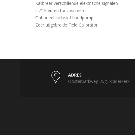
Kalibreer verschillende elektrische signalen
5.7″ Kleuren touchscreen
Optioneel inclusief handpomp
Zeer uitgebreide Field Calibrator
ADRES
Oosterparkweg 35g, Ridderkerk