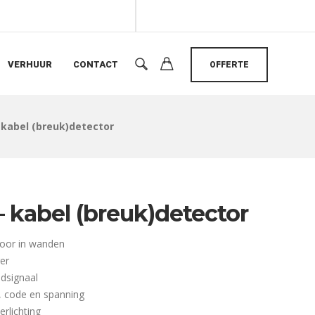
VERHUUR
CONTACT
OFFERTE
 kabel (breuk)detector
– kabel (breuk)detector
voor in wanden
er
ndsignaal
, code en spanning
rlichting