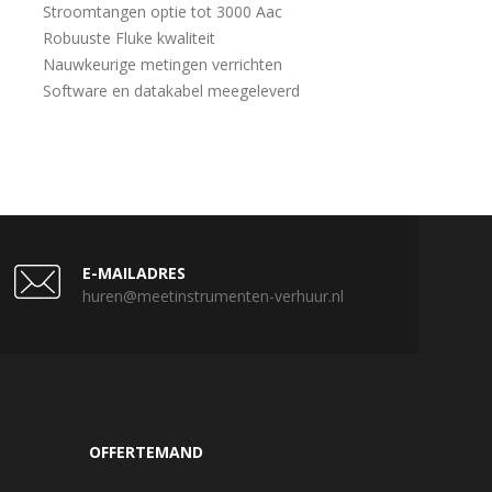
Stroomtangen optie tot 3000 Aac
Robuuste Fluke kwaliteit
Nauwkeurige metingen verrichten
Software en datakabel meegeleverd
E-MAILADRES
huren@meetinstrumenten-verhuur.nl
OFFERTEMAND