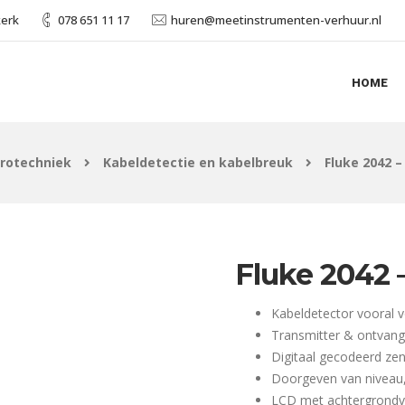
kerk
078 651 11 17
huren@meetinstrumenten-verhuur.nl
HOME
trotechniek
Kabeldetectie en kabelbreuk
Fluke 2042 –
Fluke 2042 
Kabeldetector vooral 
Transmitter & ontvang
Digitaal gecodeerd ze
Doorgeven van niveau
LCD met achtergrondve