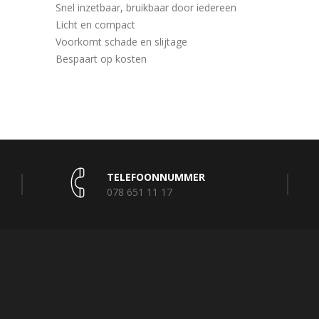
Snel inzetbaar, bruikbaar door iedereen
Licht en compact
Voorkomt schade en slijtage
Bespaart op kosten
TELEFOONNUMMER
078 651 11 17