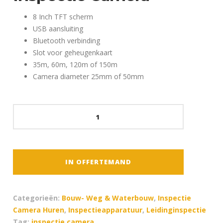
8 Inch TFT scherm
USB aansluiting
Bluetooth verbinding
Slot voor geheugenkaart
35m, 60m, 120m of 150m
Camera diameter 25mm of 50mm
Pearpoint
P330
-
Inspectie
Camera
IN OFFERTEMAND
aantal
Categorieën:
Bouw- Weg & Waterbouw
,
Inspectie
Camera Huren
,
Inspectieapparatuur
,
Leidinginspectie
Tag:
inspectie camera