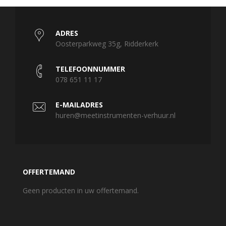
ADRES
Oosterparkweg 35g, Ridderkerk
TELEFOONNUMMER
078 651 11 17
E-MAILADRES
huren@meetinstrumenten-verhuur.nl
OFFERTEMAND
Geen producten in uw offertemand.