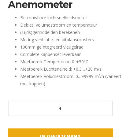
Anemometer
Betrouwbare luchtsnelheidsmeter
Debiet, volumestroom en temperatuur
(Tijds)gemiddelden berekenen
Meting ventilatie- en uitblaasroosters
100mm geïntegreerd vleugelrad
Complete kappenset leverbaar
Meetbereik Temperatuur: 0..+50°C
Meetbereik Luchtsnelheid: +0.3…+20 m/s
Meetbereik Volumestroom: 0…99999 m³/h (varieert
met kappen).
Testo
417
-
Vleugelrad
Anemometer
IN OFFERTEMAND