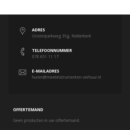
ADRES
Oosterparkweg 35g, Ridderkerk
TELEFOONNUMMER
078 651 11 17
E-MAILADRES
huren@meetinstrumenten-verhuur.nl
OFFERTEMAND
Geen producten in uw offertemand.