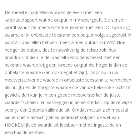
De meeste loadcellen worden geleverd met een
kalibratierapport wat de output in mV weergeeft. De sensor
wordt vanuit de meetversterker gevoed met een DC spanning
waarna er in onbelaste toestand een output volgt uitgedrukt in
xx mV. Loadcellen hebben meestal een output in mV/V. Hoe
heoger de output, des te nauwkeurig de rekstrook, dus
drukdoos. Indien je de loadcell vervolgens belast met een
bekende waarde krijg een tweede output die hoger is dan de
onbelaste waarde (kan ook negatief zijn). Door nu in uw
meetversterker de waarde in onbelaste toestand te vermelden
als nul (0) en de hoogste waarde die van de bekende kracht of
gewicht dan kun je in een goede meetversterker de juiste
waarde “schalen” en vastleggen in de versterker. Op deze wijze
voer je een 2-punts kalibratie uit. Omdat metaal zich meestal
binnen het elastisch gebied gedraagt volgens de wet van
HOOKE blijft de waarde uit leesbaar met de ingestelde en
geschaalde eenheid.