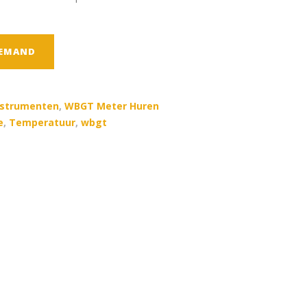
TEMAND
nstrumenten
,
WBGT Meter Huren
e
,
Temperatuur
,
wbgt