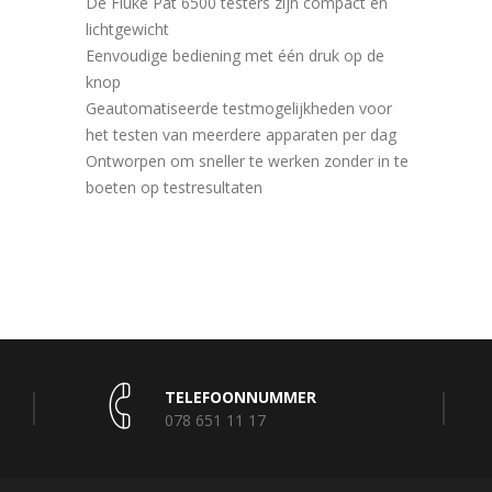
De Fluke Pat 6500 testers zijn compact en
lichtgewicht
Eenvoudige bediening met één druk op de
knop
Geautomatiseerde testmogelijkheden voor
het testen van meerdere apparaten per dag
Ontworpen om sneller te werken zonder in te
boeten op testresultaten
TELEFOONNUMMER
078 651 11 17