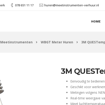
kerk
078 651 11 17
huren@meetinstrumenten-verhuur.nl
HOME
 Meetinstrumenten
WBGT Meter Huren
3M QUESTemp
3M QUESTe
Eenvoudig te bedienen
Geschikt voor werkne
Metingen volgens NE
Real-time weergave v
Meet luchttemperatuur