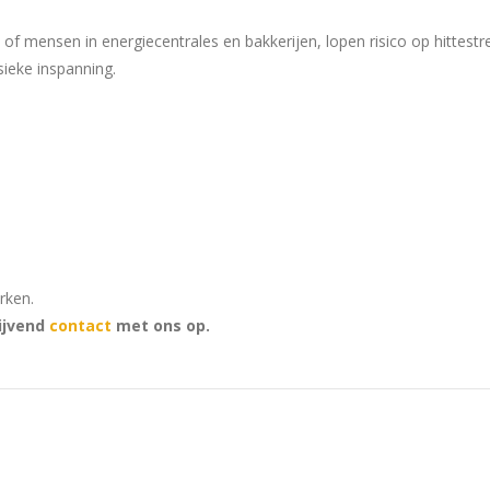
f mensen in energiecentrales en bakkerijen, lopen risico op hittestr
ieke inspanning.
rken.
lijvend
contact
met ons op.