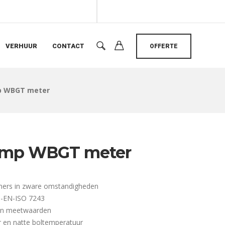
VERHUUR
CONTACT
OFFERTE
 WBGT meter
mp WBGT meter
mers in zware omstandigheden
N-EN-ISO 7243
an meetwaarden
 en natte boltemperatuur