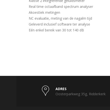
Klasse 2 integrerende geluidsmeter
Real time octaafband spectrum analyser
Akoestiek metingen
NC evaluatie, meting van de nagalm tijd
Geleverd inclusief software ter analyse
Eén enkel bereik van 30 tot 140 dB
ADRES
Oosterparkweg 35g, Ridderkerk