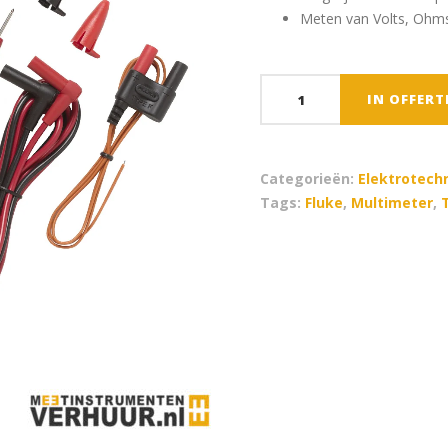
Meten van Volts, Ohm
Fluke
IN OFFER
179
-
TRMS
Categorieën:
Elektrotech
Multimeter
Tags:
Fluke
,
Multimeter
,
aantal