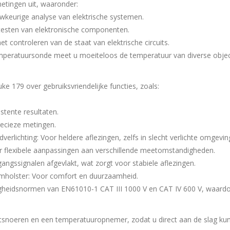
etingen uit, waaronder:
keurige analyse van elektrische systemen.
 testen van elektronische componenten.
 controleren van de staat van elektrische circuits.
peratuursonde meet u moeiteloos de temperatuur van diverse objec
e 179 over gebruiksvriendelijke functies, zoals:
tente resultaten.
recieze metingen.
erlichting: Voor heldere aflezingen, zelfs in slecht verlichte omgevin
r flexibele aanpassingen aan verschillende meetomstandigheden.
angssignalen afgevlakt, wat zorgt voor stabiele aflezingen.
mholster: Voor comfort en duurzaamheid.
gheidsnormen van EN61010-1 CAT III 1000 V en CAT IV 600 V, waardoor
tsnoeren en een temperatuuropnemer, zodat u direct aan de slag ku