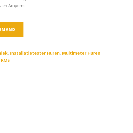
s en Amperes
TEMAND
niek
,
Installatietester Huren
,
Multimeter Huren
TRMS