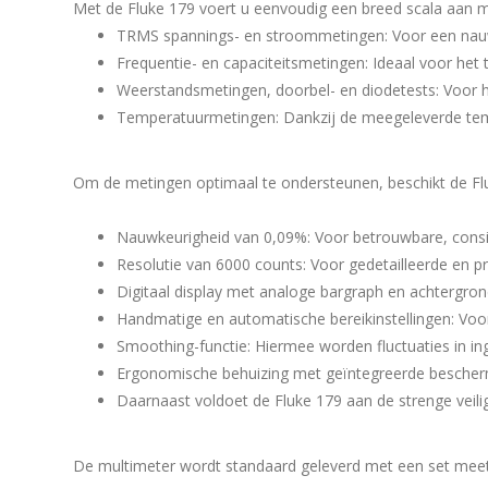
Met de Fluke 179 voert u eenvoudig een breed scala aan m
TRMS spannings- en stroommetingen: Voor een nauw
Frequentie- en capaciteitsmetingen: Ideaal voor het
Weerstandsmetingen, doorbel- en diodetests: Voor het
Temperatuurmetingen: Dankzij de meegeleverde tem
Om de metingen optimaal te ondersteunen, beschikt de Fluk
Nauwkeurigheid van 0,09%: Voor betrouwbare, consis
Resolutie van 6000 counts: Voor gedetailleerde en p
Digitaal display met analoge bargraph en achtergrondv
Handmatige en automatische bereikinstellingen: Voo
Smoothing-functie: Hiermee worden fluctuaties in ing
Ergonomische behuizing met geïntegreerde bescher
Daarnaast voldoet de Fluke 179 aan de strenge veili
De multimeter wordt standaard geleverd met een set mee