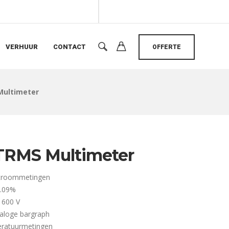
VERHUUR
CONTACT
OFFERTE
Multimeter
 TRMS Multimeter
stroommetingen
0.09%
V 600 V
naloge bargraph
eratuurmetingen