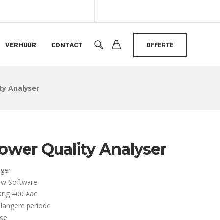
VERHUUR
CONTACT
OFFERTE
ty Analyser
ower Quality Analyser
gger
iew Software
ang 400 Aac
 langere periode
ase