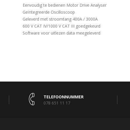
Eenvoudig te bedienen Motor Drive Analyser
Geïntegreerde Oscilloscoop
Geleverd met stroomtang 400A / 3000A
600 V CAT IV/1000 V CAT III goedgekeurd
Software voor uitlezen data meegeleverd
TELEFOONNUMMER
078 651 11 17