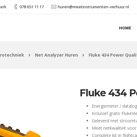
kerk
078 651 11 17
huren@meetinstrumenten-verhuur.nl
HOME
trotechniek
Net Analyzer Huren
Fluke 434 Power Quali
Fluke 434 P
Energiemeter / datalo
Inclusief gratis FlukeV
Geleverd met stroomt
Meet netkwaliteit voor
Complete kit in flightc