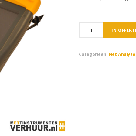
Fluke
IN OFFER
434
Power
Quality
Categorieën:
Net Analyze
Analyser
aantal