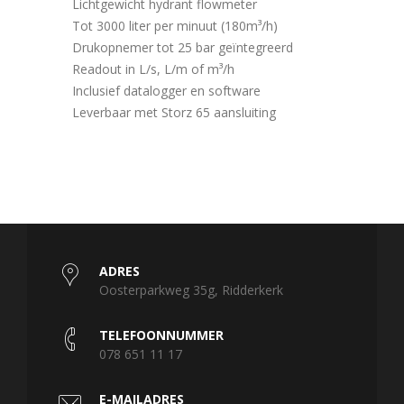
Lichtgewicht hydrant flowmeter
Tot 3000 liter per minuut (180m³/h)
Drukopnemer tot 25 bar geïntegreerd
Readout in L/s, L/m of m³/h
Inclusief datalogger en software
Leverbaar met Storz 65 aansluiting
ADRES
Oosterparkweg 35g, Ridderkerk
TELEFOONNUMMER
078 651 11 17
E-MAILADRES