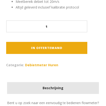
Meetbereik debiet tot 20m/s
Altijd geleverd inclusief kalibratie protocol
Portaflow
330
-
Ultrasone
clamp-
IN OFFERTEMAND
on
flowmeter
aantal
Categorie:
Debietmeter Huren
Beschrijving
Bent u op zoek naar een eenvoudig te bedienen flowmeter?