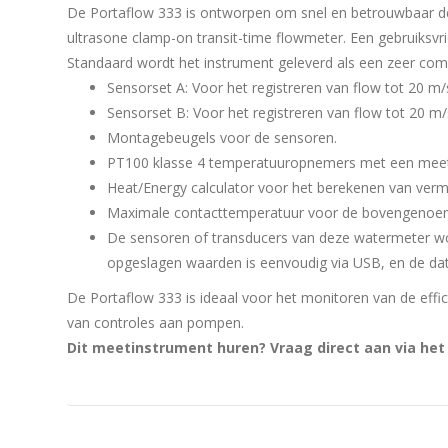
De Portaflow 333 is ontworpen om snel en betrouwbaar de 
ultrasone clamp-on transit-time flowmeter. Een gebruiksvrien
Standaard wordt het instrument geleverd als een zeer compl
Sensorset A: Voor het registreren van flow tot 20 m
Sensorset B: Voor het registreren van flow tot 20 m
Montagebeugels voor de sensoren.
PT100 klasse 4 temperatuuropnemers met een meetbe
Heat/Energy calculator voor het berekenen van vermo
Maximale contacttemperatuur voor de bovengenoemde
De sensoren of transducers van deze watermeter word
opgeslagen waarden is eenvoudig via USB, en de dat
De Portaflow 333 is ideaal voor het monitoren van de eff
van controles aan pompen.
Dit meetinstrument huren? Vraag direct aan via he