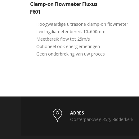
Clamp-on Flowmeter Fluxus
F601
Hoogwaardige ultrasone clamp-on flowmeter
Leidingdiameter bereik 10..600mm
Meetbereik flow tot 25m/s
Optioneel ook energiemetingen
Geen onderbreking van uw proces
ADRES
Oosterparkweg 35g, Ridderkerk