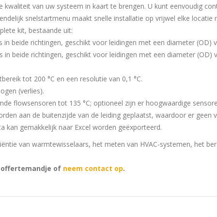
kwaliteit van uw systeem in kaart te brengen. U kunt eenvoudig co
delijk snelstartmenu maakt snelle installatie op vrijwel elke locatie 
ete kit, bestaande uit:
/s in beide richtingen, geschikt voor leidingen met een diameter (OD)
/s in beide richtingen, geschikt voor leidingen met een diameter (OD
reik tot 200 °C en een resolutie van 0,1 °C.
gen (verlies).
 flowsensoren tot 135 °C; optioneel zijn er hoogwaardige sensore
en aan de buitenzijde van de leiding geplaatst, waardoor er geen ve
a kan gemakkelijk naar Excel worden geëxporteerd.
iciëntie van warmtewisselaars, het meten van HVAC-systemen, het ber
t offertemandje of
neem contact op
.