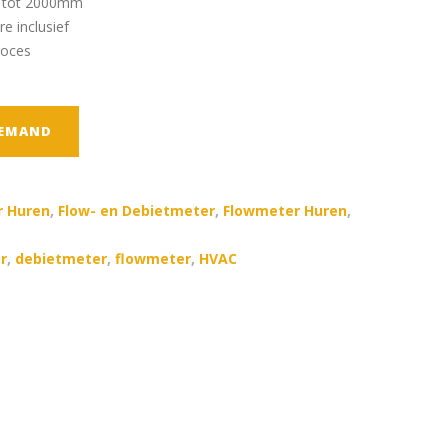
 tot 2000mm
e inclusief
roces
TEMAND
r Huren
,
Flow- en Debietmeter
,
Flowmeter Huren
,
r
,
debietmeter
,
flowmeter
,
HVAC