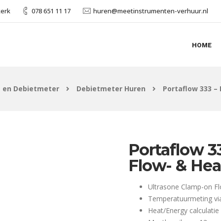
kerk
078 651 11 17
huren@meetinstrumenten-verhuur.nl
HOME
- en Debietmeter
Debietmeter Huren
Portaflow 333 –
Portaflow 3
Flow- & Hea
Ultrasone Clamp-on F
Temperatuurmeting vi
Heat/Energy calculatie 