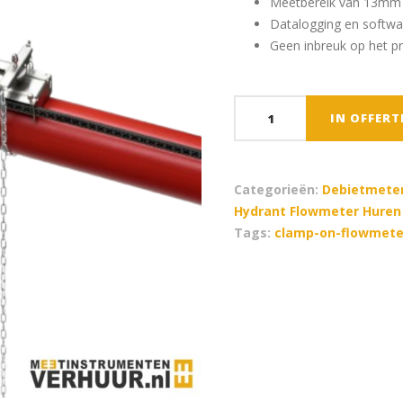
Meetbereik van 13mm
Datalogging en softwar
Geen inbreuk op het p
Portaflow
IN OFFER
333
-
Portable
Categorieën:
Debietmete
Clamp-
Hydrant Flowmeter Huren
on
Tags:
clamp-on-flowmete
Flow-
&
Heat
Meter
aantal