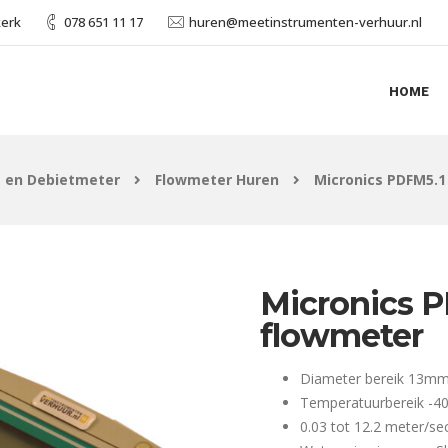
kerk
078 651 11 17
huren@meetinstrumenten-verhuur.nl
HOME
- en Debietmeter
Flowmeter Huren
Micronics PDFM5.1
Micronics P
flowmeter
Diameter bereik 13
Temperatuurbereik -40
0.03 tot 12.2 meter/s