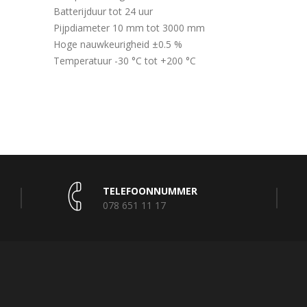
Batterijduur tot 24 uur
Pijpdiameter 10 mm tot 3000 mm
Hoge nauwkeurigheid ±0.5 %
Temperatuur -30 °C tot +200 °C
TELEFOONNUMMER
078 651 11 17