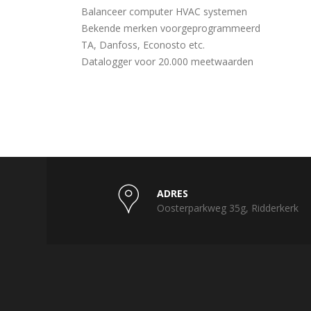
Balanceer computer HVAC systemen
Bekende merken voorgeprogrammeerd
TA, Danfoss, Econosto etc.
Datalogger voor 20.000 meetwaarden
ADRES
Oosterparkweg 35g, Ridderkerk