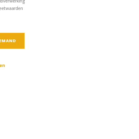
ibverwerking
meetwaarden
TEMAND
en