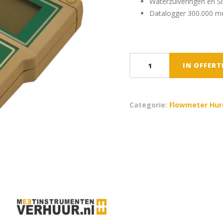
Waterzuiveringen en Sl
Datalogger 300.000 
Micronics
IN OFFER
PDFM5.1
-
Doppler
Categorie:
Flowmeter Hur
flowmeter
aantal