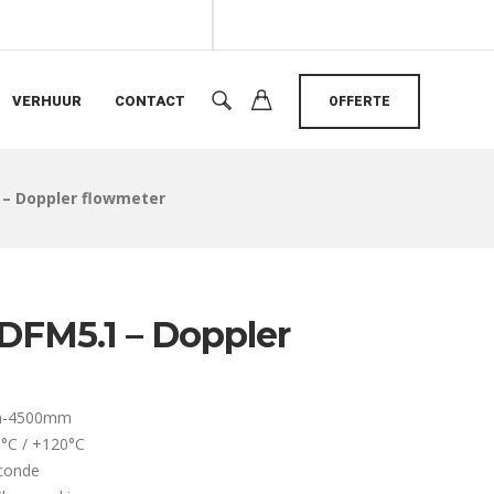
VERHUUR
CONTACT
OFFERTE
 – Doppler flowmeter
DFM5.1 – Doppler
mm-4500mm
°C / +120°C
econde