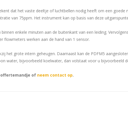
ekent dat het vaste deeltje of luchtbellen nodig heeft om een goede
tratie van 75ppm. Het instrument kan op basis van deze uitganspunte
innen enkele minuten aan de buitenkant van een leiding. Vervolgens w
ler flowmeters werken aan de hand van 1 sensor.
zij het grote intern geheugen. Daarnaast kan de PDFM5 aangeslote
on water, bijvoorbeeld koelwater, dan volstaat voor u bijvoorbeeld 
t offertemandje of
neem contact op
.