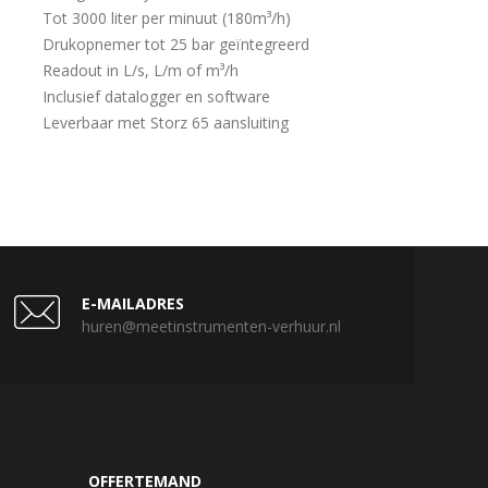
Tot 3000 liter per minuut (180m³/h)
Drukopnemer tot 25 bar geïntegreerd
Readout in L/s, L/m of m³/h
Inclusief datalogger en software
Leverbaar met Storz 65 aansluiting
E-MAILADRES
huren@meetinstrumenten-verhuur.nl
OFFERTEMAND