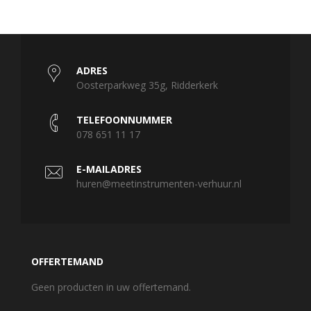
ADRES
Oosterparkweg 35g, Ridderkerk
TELEFOONNUMMER
078 651 11 17
E-MAILADRES
huren@meetinstrumenten-verhuur.nl
OFFERTEMAND
Geen producten in uw offertemand.