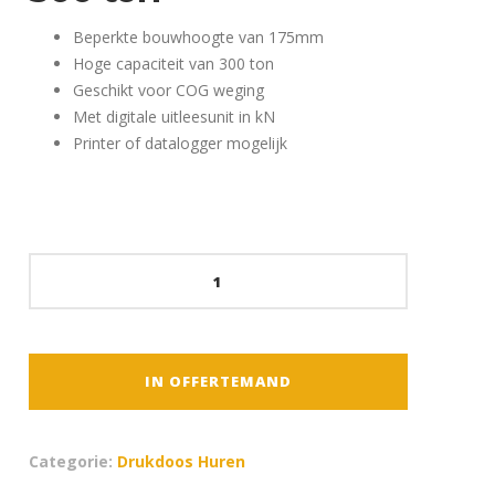
Beperkte bouwhoogte van 175mm
Hoge capaciteit van 300 ton
Geschikt voor COG weging
Met digitale uitleesunit in kN
Printer of datalogger mogelijk
Compressie
Loadcell
300
ton
aantal
IN OFFERTEMAND
Categorie:
Drukdoos Huren