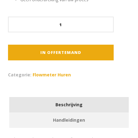
Atex
Flowmeter
Fluxus
F608
aantal
IN OFFERTEMAND
Categorie:
Flowmeter Huren
Beschrijving
Handleidingen