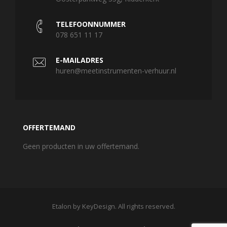
TELEFOONNUMMER
078 651 11 17
E-MAILADRES
huren@meetinstrumenten-verhuur.nl
OFFERTEMAND
Geen producten in uw offertemand.
Etalon by KeyDesign. All rights reserved.