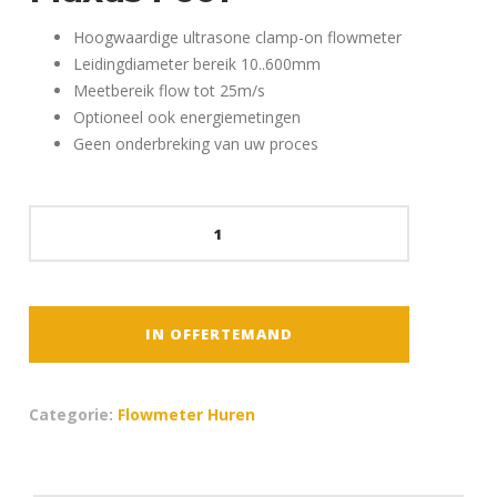
Hoogwaardige ultrasone clamp-on flowmeter
Leidingdiameter bereik 10..600mm
Meetbereik flow tot 25m/s
Optioneel ook energiemetingen
Geen onderbreking van uw proces
Clamp-
on
Flowmeter
Fluxus
F601
IN OFFERTEMAND
aantal
Categorie:
Flowmeter Huren