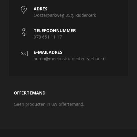
ADRES
Oosterparkweg 35g, Ridderkerk
TELEFOONNUMMER
078 651 11 17
E-MAILADRES
huren@meetinstrumenten-verhuur.nl
OFFERTEMAND
Geen producten in uw offertemand.