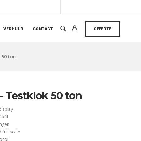
VERHUUR
CONTACT
OFFERTE
 50 ton
– Testklok 50 ton
display
f kN
ingen
full scale
tocol