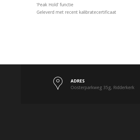
‘Peak Hold’ functie
Geleverd met recent kalibratecertificaat
ADRES
Oosterparkweg 35g, Ridderkerk