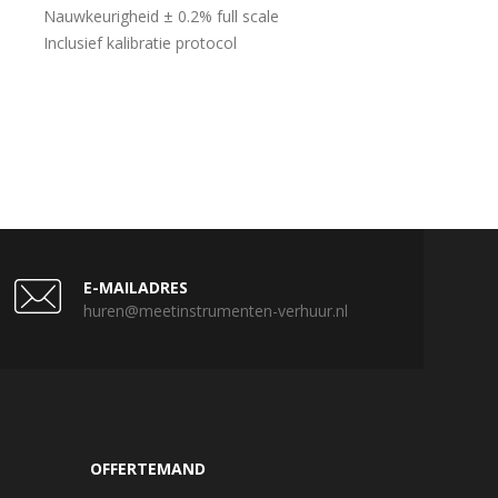
Nauwkeurigheid ± 0.2% full scale
Inclusief kalibratie protocol
E-MAILADRES
huren@meetinstrumenten-verhuur.nl
OFFERTEMAND