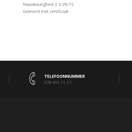
Nauwkeurigheid ± 0.2% FS
Geleverd met certificaat
TELEFOONNUMMER
078 651 11 17