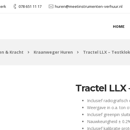
kerk
078 651 11 17
huren@meetinstrumenten-verhuur.nl
HOME
n & Kracht
Kraanweger Huren
Tractel LLX – Testklok
Tractel LLX 
Inclusief radiografisch 
Weergave in o.a. ton o
Inclusief greenpin sluit
Nauwkeurigheid ± 0.2% 
Inclusief kalibratie pro