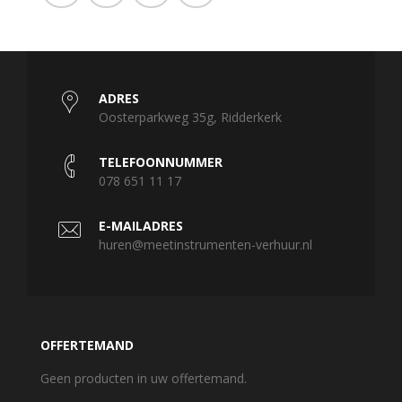
ADRES
Oosterparkweg 35g, Ridderkerk
TELEFOONNUMMER
078 651 11 17
E-MAILADRES
huren@meetinstrumenten-verhuur.nl
OFFERTEMAND
Geen producten in uw offertemand.